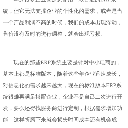
统
，但它无法支撑
企业的
个性化的需求，
或者是
当
一个产品
利润不高的时候
，
我们的
成本出现
浮动
，
售价没有及时
的进行
调整，
就会出现
亏损。
现在的那些
ERP系统主要是
针对中小电商的，
基本上
都是标准版本，
随着
这些年
企业
迅速成长，
对信息化的需求
越来越大
，
现在的
标准
版本
ERP
系
统
很难再满足
搭配企业
，
企业不是
自己二次
进行
开
发，要么还得找服务商进行定制，根据需求增加功
能。
这样折腾下来就会损失时间成本还有机会成