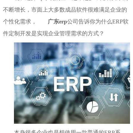
不断
增长
，
市面上
大多数成品软件很难满足企业的
个性化需求，
广东
erp
公司告诉你为什么
ERP软
件定制开发是实现企业管理需求的方式
？
本身很多企业也是
想使用一款
普通的
ERP
系